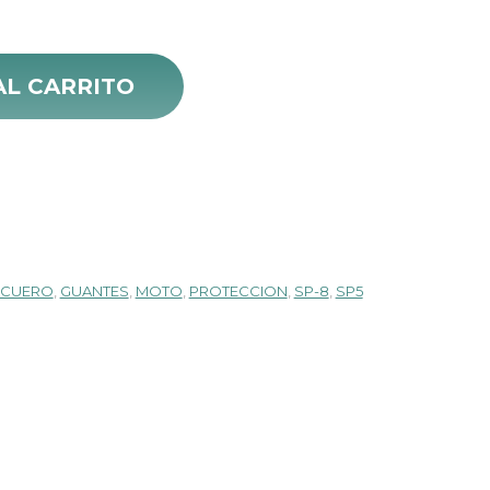
arga cantidad
AL CARRITO
CUERO
,
GUANTES
,
MOTO
,
PROTECCION
,
SP-8
,
SP5