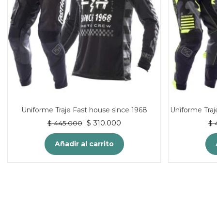
Uniforme Traje Fast house since 1968
Uniforme Traj
El
El
$
310.000
$
445.000
$
4
precio
precio
original
actual
Añadir al carrito
era:
es:
$ 445.000.
$ 310.000.