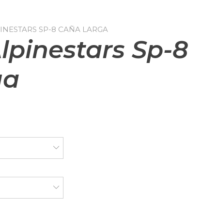
INESTARS SP-8 CAÑA LARGA
lpinestars Sp-8
ga
El
precio
N
actual
es:
N
.
$ 210.000.