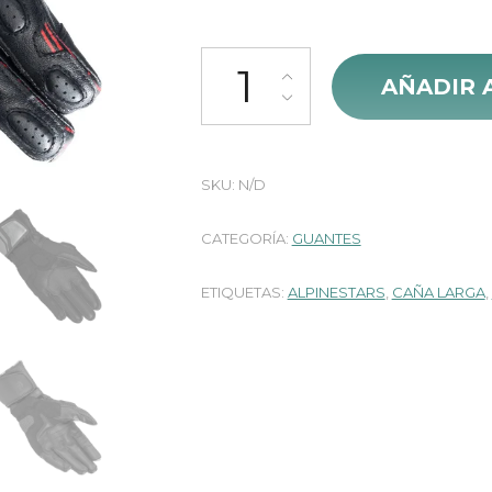
Guantes Alpinestars Sp-8 Caña L
AÑADIR 
SKU:
N/D
CATEGORÍA:
GUANTES
ETIQUETAS:
ALPINESTARS
,
CAÑA LARGA
,