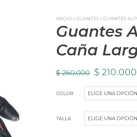
INICIO
/
GUANTES
/ GUANTES ALP
Guantes A
Caña Lar
El
$
210.000
$
260.000
precio
COLOR
ELIGE UNA OPCIÓ
original
era:
TALLA
ELIGE UNA OPCIÓ
$ 260.000