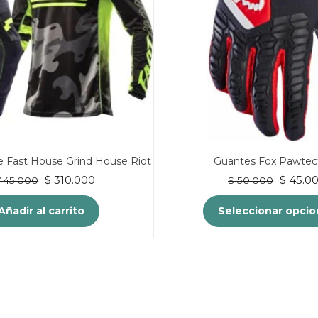
e Fast House Grind House Riot
Guantes Fox Pawtec
El
El
El
$
310.000
$
45.0
45.000
$
50.000
precio
precio
precio
original
actual
origina
Añadir al carrito
Seleccionar opci
era:
es:
era:
$ 445.000.
$ 310.000.
$ 50.00
Este
produc
tiene
múltip
variant