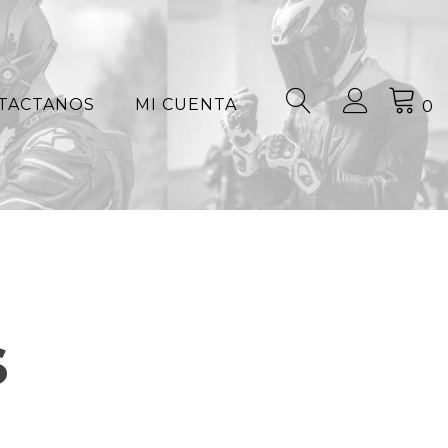
TACTANOS
MI CUENTA
0
s