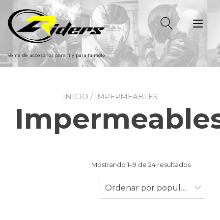
Ir
al
Alt
contenido
nav
Venta de accesorios para ti y para tu moto
INICIO
/ IMPERMEABLES
Impermeable
Ordenad
Mostrando 1–9 de 24 resultados
por
populari
Ordenar por popularidad