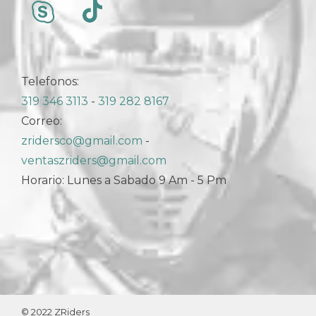
Telefonos:
319 346 3113
-
319 282 8167
Correo:
zridersco@gmail.com
-
ventaszriders@gmail.com
Horario: Lunes a Sabado 9 Am - 5 Pm
© 2022 ZRiders