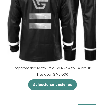
pueden
elegir
en
la
página
de
producto
Impermeable Moto Traje Gp Pvc Alto Calibre 18
El
El
$
79.000
$
99.000
precio
precio
original
actual
Seleccionar opciones
era:
es:
$ 99.000.
$ 79.000.
Este
producto
tiene