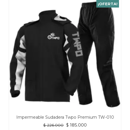
¡OFERTA!
Impermeable Sudadera Twpo Premium TW-010
El
El
$
185.000
$
226.000