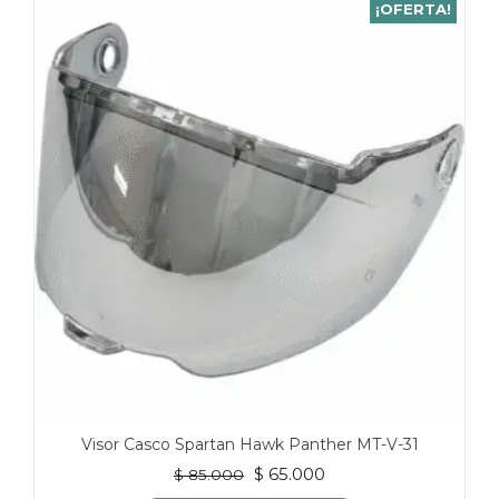
¡OFERTA!
múltiples
variantes.
Las
opciones
se
pueden
elegir
en
la
página
de
producto
Visor Casco Spartan Hawk Panther MT-V-31
El
El
$
65.000
$
85.000
precio
precio