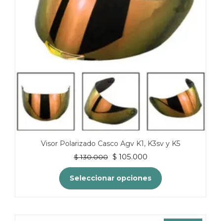
pueden
elegir
en
la
página
de
producto
Visor Polarizado Casco Agv K1, K3sv y K5
El
El
$
105.000
$
130.000
precio
precio
original
actual
Seleccionar opciones
era:
es:
$ 130.000.
$ 105.000.
Este
producto
tiene