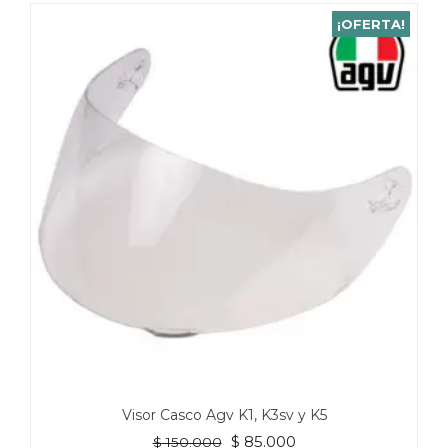
¡OFERTA!
Visor Casco Agv K1, K3sv y K5
El
El
$
85.000
$
150.000