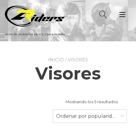
Ir
al
Alt
contenido
nav
Venta de accesorios para ti y para tu moto
INICIO
/ VISORES
Visores
Ordenad
Mostrando los 5 resultados
por
populari
Ordenar por popularidad