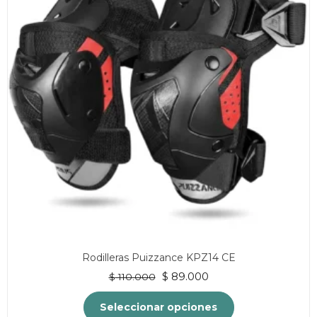
Las
opciones
se
pueden
elegir
en
la
página
de
producto
Rodilleras Puizzance KPZ14 CE
El
El
$
89.000
$
110.000
precio
precio
original
actual
Seleccionar opciones