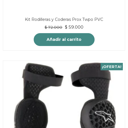
Kit Rodilleras y Coderas Prox Twpo PVC
El
El
$
59.000
$
72.000
precio
precio
original
actual
Añadir al carrito
era:
es:
$ 72.000.
$ 59.000.
¡OFERTA!