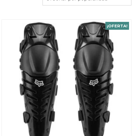
por
popularidad
¡OFERTA!