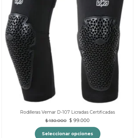
Rodilleras Vemar D-107 Licradas Certificadas
El
El
$
99.000
$
130.000
precio
precio
original
actual
Seleccionar opciones