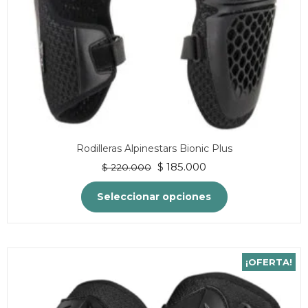
Rodilleras Alpinestars Bionic Plus
El
El
$
185.000
$
220.000
precio
precio
original
actual
Seleccionar opciones
era:
es:
$ 220.000.
$ 185.000.
Este
producto
tiene
¡OFERTA!
múltiples
variantes.