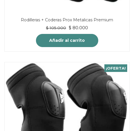
Rodilleras + Coderas Prox Metalicas Premium
El
El
$
80.000
$
105.000
precio
precio
original
actual
Añadir al carrito
era:
es:
$ 105.000.
$ 80.000.
¡OFERTA!