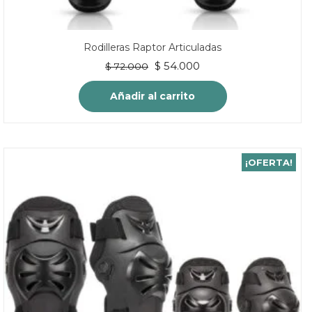
Rodilleras Raptor Articuladas
El
El
$
54.000
$
72.000
precio
precio
original
actual
Añadir al carrito
era:
es:
$ 72.000.
$ 54.000.
¡OFERTA!