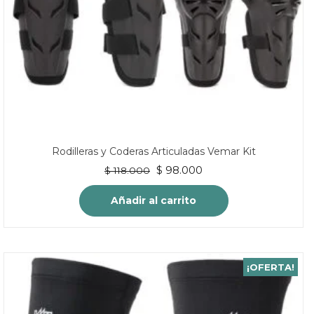
Rodilleras y Coderas Articuladas Vemar Kit
El
El
$
98.000
$
118.000
precio
precio
original
actual
Añadir al carrito
era:
es:
$ 118.000.
$ 98.000.
¡OFERTA!