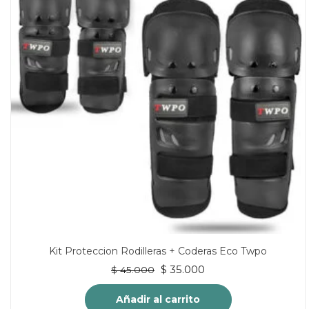
Kit Proteccion Rodilleras + Coderas Eco Twpo
El
El
$
35.000
$
45.000
precio
precio
original
actual
Añadir al carrito