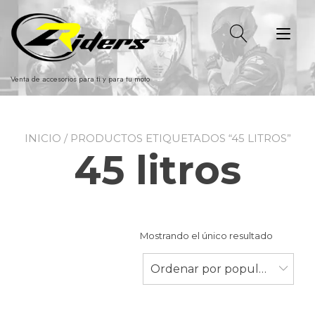
Ir
al
Alt
contenido
nav
Venta de accesorios para ti y para tu moto
INICIO
/ PRODUCTOS ETIQUETADOS “45 LITROS”
45 litros
Mostrando el único resultado
Ordenar por popularidad