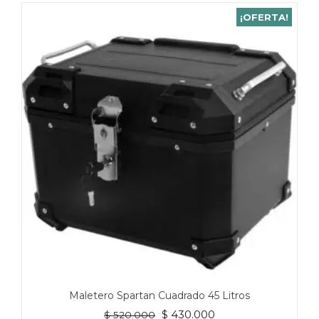
¡OFERTA!
Maletero Spartan Cuadrado 45 Litros
El
El
$
430.000
$
520.000