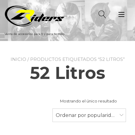
Ir
al
Alt
contenido
nav
Venta de accesorios para ti y para tu moto
INICIO
/ PRODUCTOS ETIQUETADOS “52 LITROS”
52 Litros
Mostrando el único resultado
Ordenar por popularidad