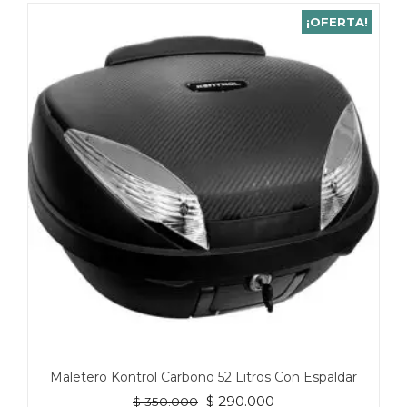
¡OFERTA!
Maletero Kontrol Carbono 52 Litros Con Espaldar
El
El
$
290.000
$
350.000