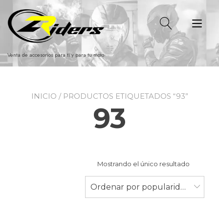
Ir
al
Alt
contenido
nav
Venta de accesorios para ti y para tu moto
INICIO
/ PRODUCTOS ETIQUETADOS “93”
93
Mostrando el único resultado
Ordenar por popularidad