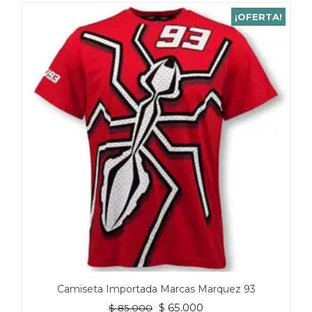
¡OFERTA!
Camiseta Importada Marcas Marquez 93
El
El
$
65.000
$
85.000