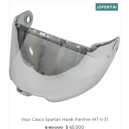
¡OFERTA!
Visor Casco Spartan Hawk Panther MT-V-31
El
El
$
65.000
$
85.000