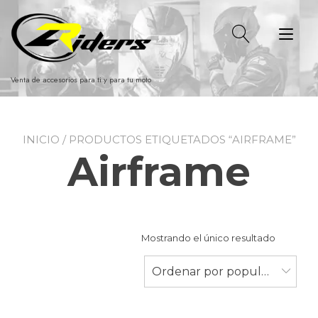
Ir
al
Alt
contenido
nav
Venta de accesorios para ti y para tu moto
INICIO
/ PRODUCTOS ETIQUETADOS “AIRFRAME”
Airframe
Mostrando el único resultado
Ordenar por popularidad