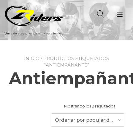
Ir
al
Alt
contenido
nav
Venta de accesorios para ti y para tu moto
INICIO
/ PRODUCTOS ETIQUETADOS
“ANTIEMPAÑANTE”
Antiempañan
Ordenad
Mostrando los 2 resultados
por
populari
Ordenar por popularidad