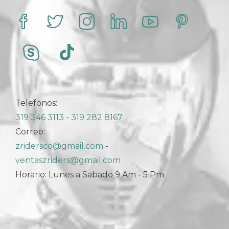
Telefonos:
319 346 3113
-
319 282 8167
Correo:
zridersco@gmail.com
-
ventaszriders@gmail.com
Horario: Lunes a Sabado 9 Am - 5 Pm