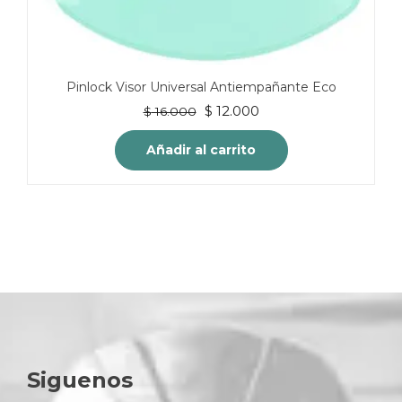
Pinlock Visor Universal Antiempañante Eco
El
El
$
12.000
$
16.000
precio
precio
original
actual
Añadir al carrito
era:
es:
$ 16.000.
$ 12.000.
Siguenos