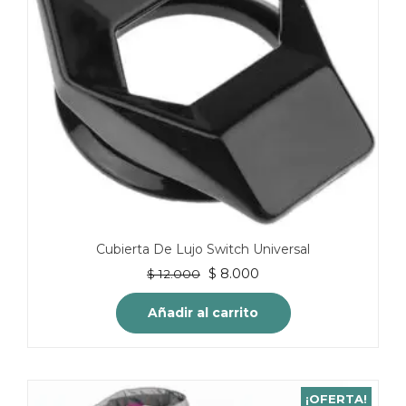
Cubierta De Lujo Switch Universal
El
El
$
8.000
$
12.000
precio
precio
original
actual
Añadir al carrito
era:
es:
$ 12.000.
$ 8.000.
¡OFERTA!