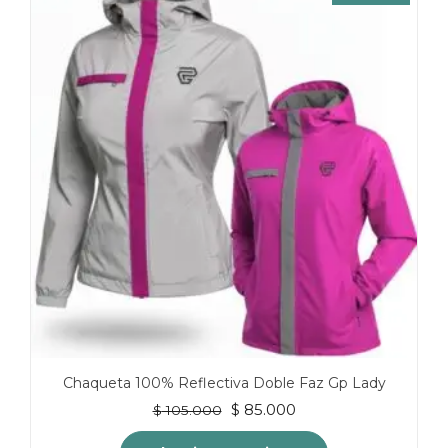
Chaqueta 100% Reflectiva Doble Faz Gp Lady
El
El
$
85.000
$
105.000
precio
precio