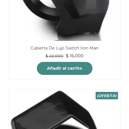
Cubierta De Lujo Switch Iron Man
El
El
$
16.000
$
22.000
precio
precio
original
actual
Añadir al carrito
era:
es:
$ 22.000.
$ 16.000.
¡OFERTA!