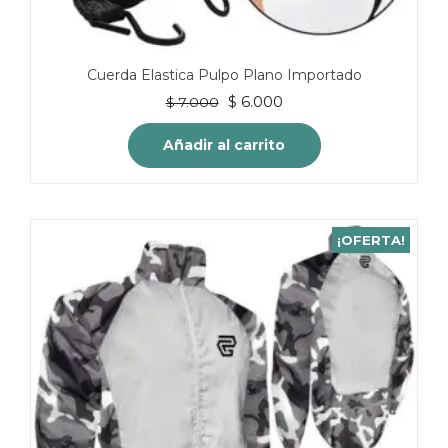
Cuerda Elastica Pulpo Plano Importado
El
El
$
6.000
$
7.000
precio
precio
original
actual
Añadir al carrito
era:
es:
$ 7.000.
$ 6.000.
¡OFERTA!