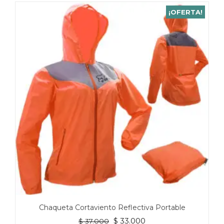
¡OFERTA!
Chaqueta Cortaviento Reflectiva Portable
El
El
$
33.000
$
37.000