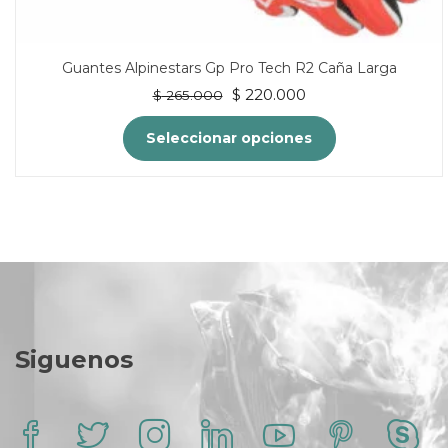
Guantes Alpinestars Gp Pro Tech R2 Caña Larga
El
El
$
220.000
$
265.000
precio
precio
original
actual
Seleccionar opciones
era:
es:
$ 265.000.
$ 220.000.
Este
producto
tiene
múltiples
variantes.
Las
opciones
Siguenos
se
pueden
elegir
en