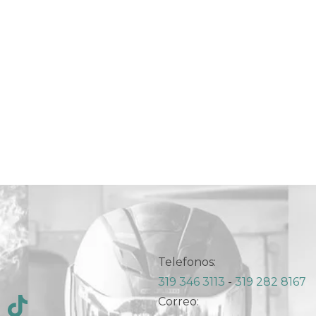
Telefonos:
319 346 3113
-
319 282 8167
Correo: