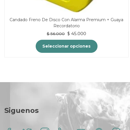
Candado Freno De Disco Con Alarma Premium + Guaya
Recordatorio
El
El
$
45.000
$
56.000
precio
precio
original
actual
Seleccionar opciones
era:
es:
$ 56.000.
$ 45.000.
Este
producto
tiene
múltiples
variantes.
Las
opciones
Siguenos
se
pueden
elegir
en