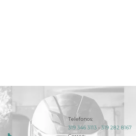
Telefonos:
319 346 3113
-
319 282 8167