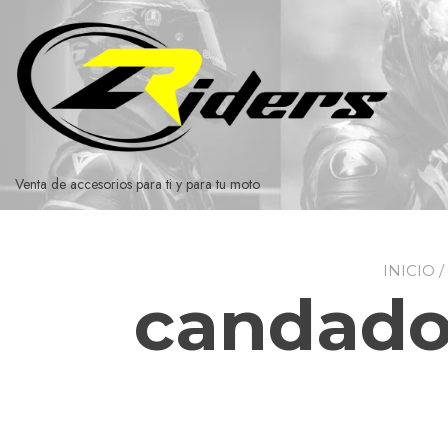
Ir
al
contenido
Venta de accesorios para ti y para tu moto
INICIO
/
candado