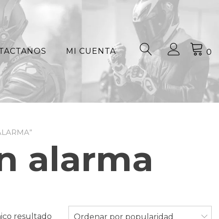
TACTANOS
MI CUENTA
0
ALARMA”
n alarma
ico resultado
Ordenar por popularidad