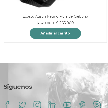
Exosto Austin Racing Fibra de Carbono
El
El
$
265.000
$
320.000
precio
precio
original
actual
Añadir al carrito
era:
es:
$ 320.000.
$ 265.000.
Siguenos