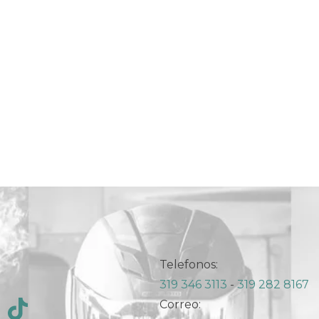
Telefonos:
319 346 3113
-
319 282 8167
Correo: