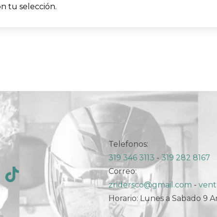
 tu selección.
Telefonos:
319 346 3113
-
319 282 8167
Correo:
zridersco@gmail.com
-
vent
Horario: Lunes a Sabado 9 