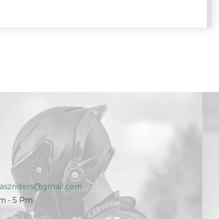
aszriders@gmail.com
Am - 5 Pm