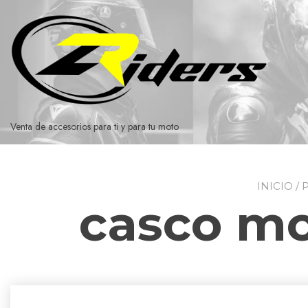
Ir
al
contenido
Venta de accesorios para ti y para tu moto
INICIO
/ 
casco mo