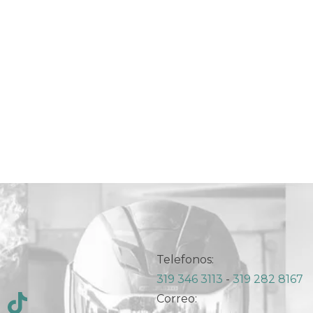
Telefonos:
319 346 3113
-
319 282 8167
Correo: