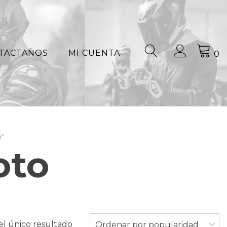
TACTANOS
MI CUENTA
0
”
oto
l único resultado
Ordenar por popularidad