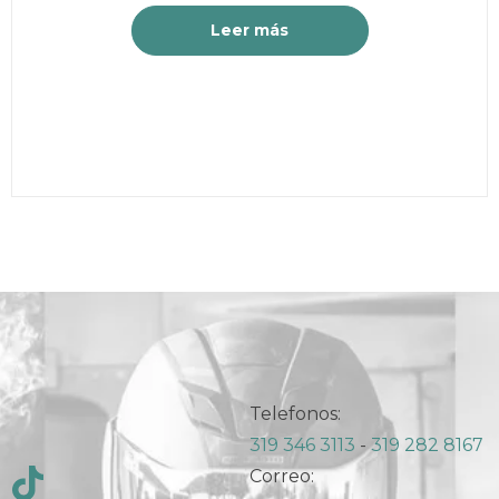
original
actual
Leer más
era:
es:
$ 5.000.
$ 4.000.
Telefonos:
319 346 3113
-
319 282 8167
Correo: