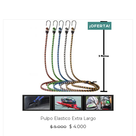
¡OFERTA!
Pulpo Elastico Extra Largo
El
El
$
4.000
$
5.000
precio
precio