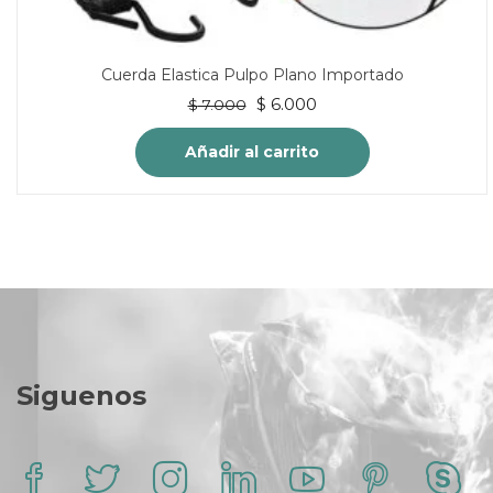
Cuerda Elastica Pulpo Plano Importado
El
El
$
6.000
$
7.000
precio
precio
original
actual
Añadir al carrito
era:
es:
$ 7.000.
$ 6.000.
Siguenos