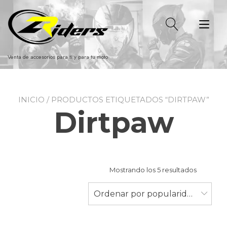
Ir
al
Alt
contenido
nav
Venta de accesorios para ti y para tu moto
INICIO
/ PRODUCTOS ETIQUETADOS “DIRTPAW”
Dirtpaw
Ordenad
Mostrando los 5 resultados
por
populari
Ordenar por popularidad