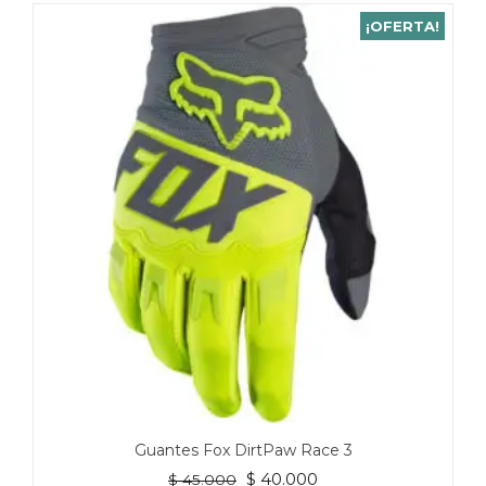
¡OFERTA!
Guantes Fox DirtPaw Race 3
El
El
$
40.000
$
45.000