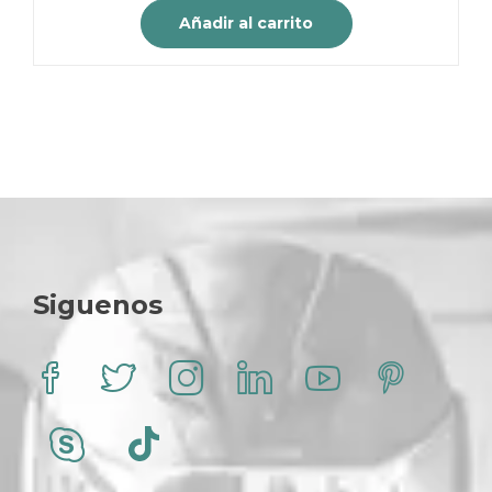
original
actual
Añadir al carrito
era:
es:
$ 45.000.
$ 40.000.
Siguenos