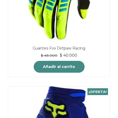
producto
Guantes Fox Dirtpaw Racing
El
El
$
40.000
$
45.000
precio
precio
original
actual
Añadir al carrito
era:
es:
$ 45.000.
$ 40.000.
¡OFERTA!