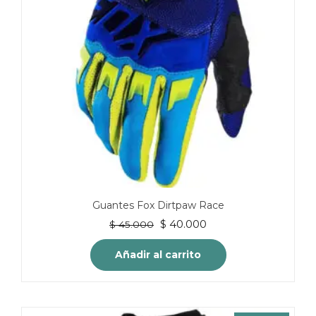
Guantes Fox Dirtpaw Race
El
El
$
40.000
$
45.000
precio
precio
original
actual
Añadir al carrito
era:
es:
$ 45.000.
$ 40.000.