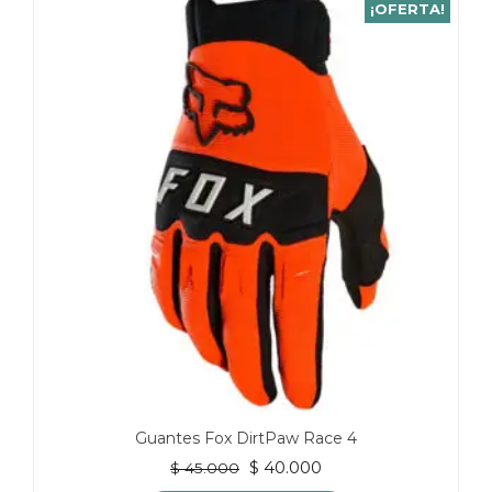
¡OFERTA!
Guantes Fox DirtPaw Race 4
El
El
$
40.000
$
45.000
precio
precio