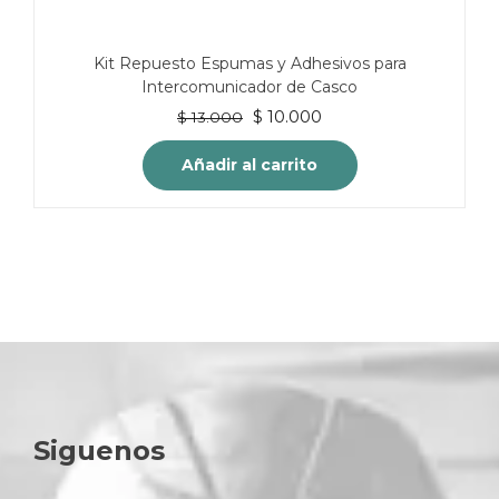
Kit Repuesto Espumas y Adhesivos para
Intercomunicador de Casco
El
El
$
10.000
$
13.000
precio
precio
original
actual
Añadir al carrito
era:
es:
$ 13.000.
$ 10.000.
Siguenos