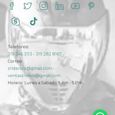
Telefonos:
319 346 3113
-
319 282 8167
Correo:
zridersco@gmail.com
-
ventaszriders@gmail.com
Horario: Lunes a Sabado 9 Am - 5 Pm