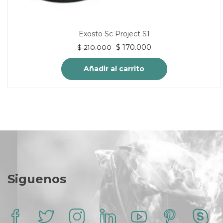
Exosto Sc Project S1
El
El
$
170.000
$
210.000
precio
precio
original
actual
Añadir al carrito
era:
es:
$ 210.000.
$ 170.000.
Siguenos