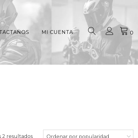
TACTANOS
MI CUENTA
0
Ordenado
 2 resultados
Ordenar por popularidad