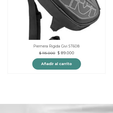
Piernera Rigida Givi ST608
El
El
$
89.000
$
115.000
precio
precio
original
actual
Añadir al carrito
era:
es:
$ 115.000.
$ 89.000.