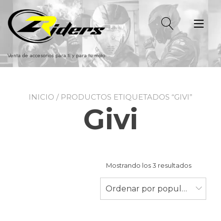
Ir
al
Alt
contenido
nav
Venta de accesorios para ti y para tu moto
INICIO
/ PRODUCTOS ETIQUETADOS “GIVI”
Givi
Ordenad
Mostrando los 3 resultados
por
populari
Ordenar por popularidad