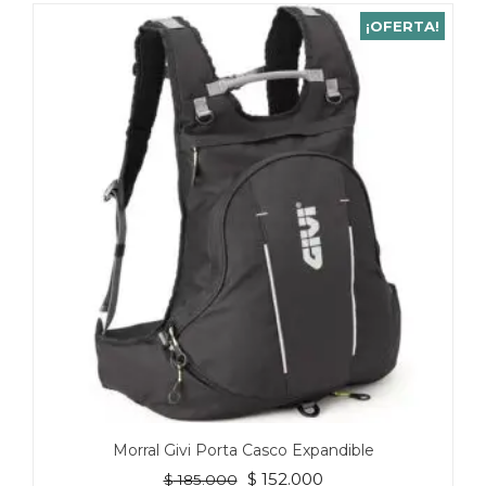
¡OFERTA!
Morral Givi Porta Casco Expandible
El
El
$
152.000
$
185.000