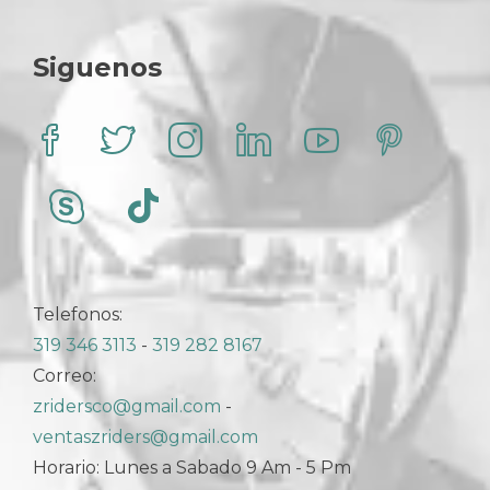
Siguenos
Telefonos:
319 346 3113
-
319 282 8167
Correo:
zridersco@gmail.com
-
ventaszriders@gmail.com
Horario: Lunes a Sabado 9 Am - 5 Pm