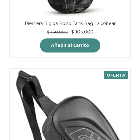
Piernera Rigida Bolso Tank Bag Laicobear
El
El
$
105.000
$
130.000
precio
precio
original
actual
Añadir al carrito
era:
es:
$ 130.000.
$ 105.000.
¡OFERTA!