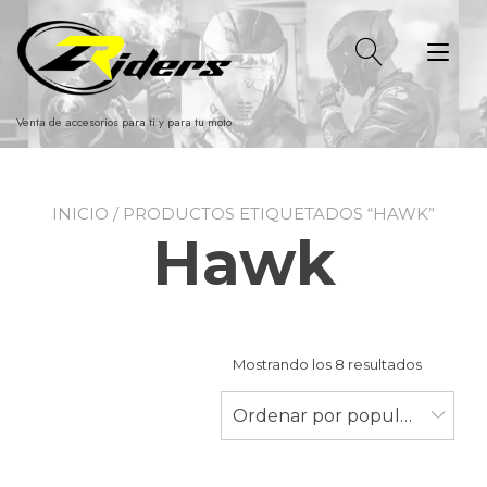
Ir
al
Alt
contenido
nav
Venta de accesorios para ti y para tu moto
INICIO
/ PRODUCTOS ETIQUETADOS “HAWK”
Hawk
Ordenad
Mostrando los 8 resultados
por
populari
Ordenar por popularidad