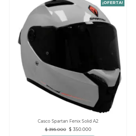
¡OFERTA!
múltiples
variantes.
Las
opciones
se
pueden
elegir
en
la
página
de
producto
Casco Spartan Fenix Solid A2
El
El
$
350.000
$
395.000
precio
precio