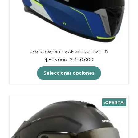
Casco Spartan Hawk Sv Evo Titan B7
El
El
$
440.000
$
505.000
precio
precio
original
actual
Seleccionar opciones
era:
es:
$ 505.000.
$ 440.000.
Este
producto
tiene
¡OFERTA!
múltiples
variantes.
Las
opciones
se
pueden