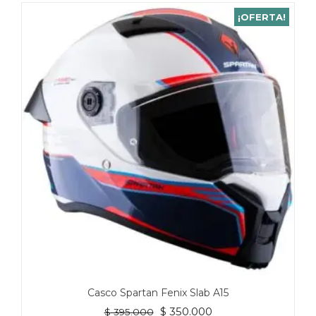
¡OFERTA!
Casco Spartan Fenix Slab A15
El
El
$
350.000
$
395.000