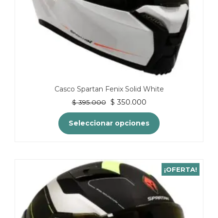
producto
Casco Spartan Fenix Solid White
El
El
$
350.000
$
395.000
precio
precio
original
actual
Seleccionar opciones
era:
es:
$ 395.000.
$ 350.000.
Este
producto
tiene
¡OFERTA!
múltiples
variantes.
Las
opciones
se