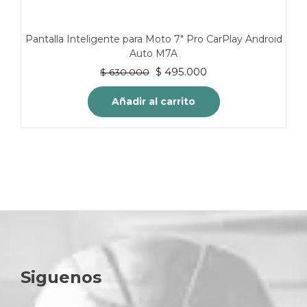
Pantalla Inteligente para Moto 7″ Pro CarPlay Android
Auto M7A
El
El
$
495.000
$
630.000
precio
precio
original
actual
Añadir al carrito
era:
es:
$ 630.000.
$ 495.000.
Siguenos