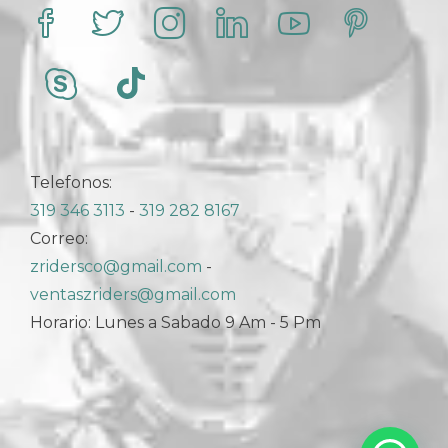
Telefonos:
319 346 3113
-
319 282 8167
Correo:
zridersco@gmail.com
-
ventaszriders@gmail.com
Horario: Lunes a Sabado 9 Am - 5 Pm