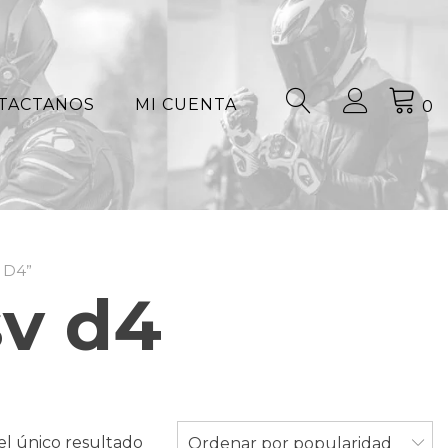
TACTANOS
MI CUENTA
0
 D4”
sv d4
l único resultado
Ordenar por popularidad