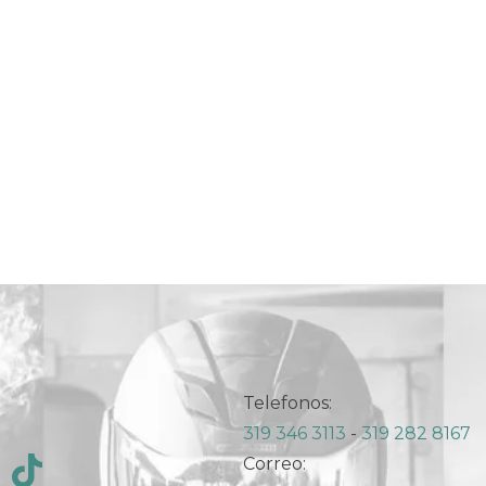
Telefonos:
319 346 3113
-
319 282 8167
Correo: