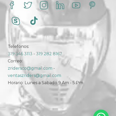
Telefonos:
319 346 3113
-
319 282 8167
Correo:
zridersco@gmail.com
-
ventaszriders@gmail.com
Horario: Lunes a Sabado 9 Am - 5 Pm