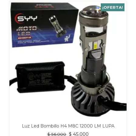
¡OFERTA!
Luz Led Bombillo H4 M8C 12000 LM LUPA
El
El
$
45.000
$
56.000