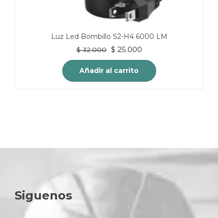
Luz Led Bombillo S2-H4 6000 LM
El
El
$
25.000
$
32.000
precio
precio
original
actual
Añadir al carrito
era:
es:
$ 32.000.
$ 25.000.
Siguenos