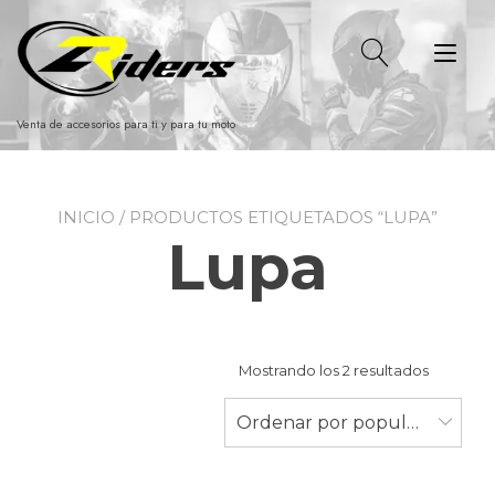
Ir
al
Alt
contenido
nav
Venta de accesorios para ti y para tu moto
INICIO
/ PRODUCTOS ETIQUETADOS “LUPA”
Lupa
Ordenad
Mostrando los 2 resultados
por
populari
Ordenar por popularidad