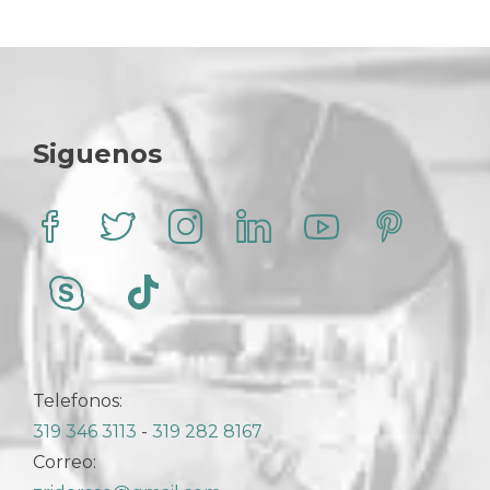
Siguenos
Telefonos:
319 346 3113
-
319 282 8167
Correo: