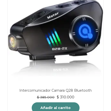
Intercomunicador Camara Q28 Bluetooth
El
El
$
310.000
$
385.000
precio
precio
original
actual
Añadir al carrito