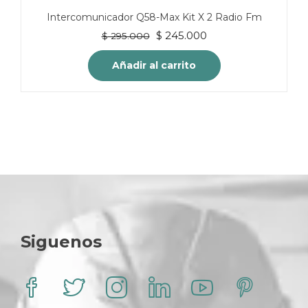
Intercomunicador Q58-Max Kit X 2 Radio Fm
El
El
$
245.000
$
295.000
precio
precio
original
actual
Añadir al carrito
era:
es:
$ 295.000.
$ 245.000.
Siguenos