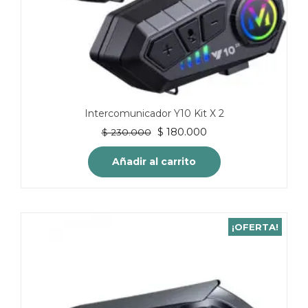
Intercomunicador Y10 Kit X 2
El
El
$
180.000
$
230.000
precio
precio
original
actual
Añadir al carrito
era:
es:
$ 230.000.
$ 180.000.
¡OFERTA!