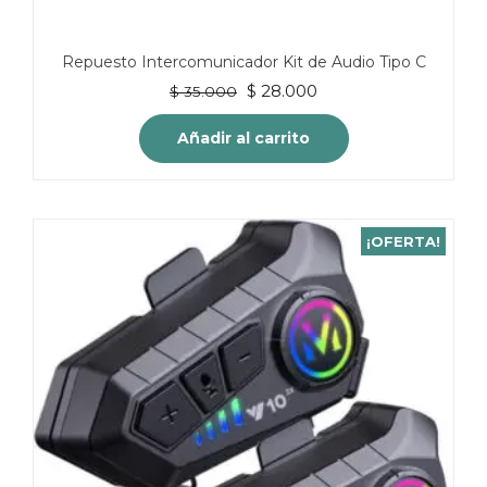
Repuesto Intercomunicador Kit de Audio Tipo C
El
El
$
28.000
$
35.000
precio
precio
original
actual
Añadir al carrito
era:
es:
$ 35.000.
$ 28.000.
¡OFERTA!