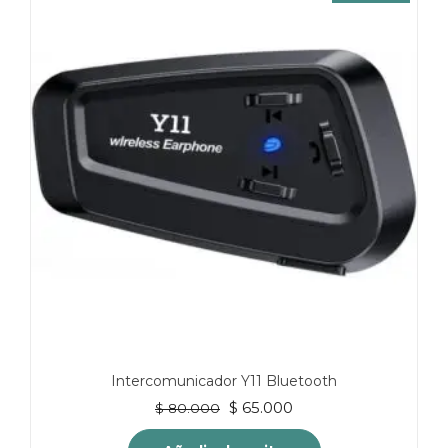
Intercomunicador Y11 Bluetooth
El
El
$
65.000
$
80.000
precio
precio