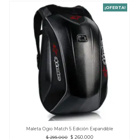
¡OFERTA!
Maleta Ogio Match 5 Edición Expandible
El
El
$
260.000
$
295.000