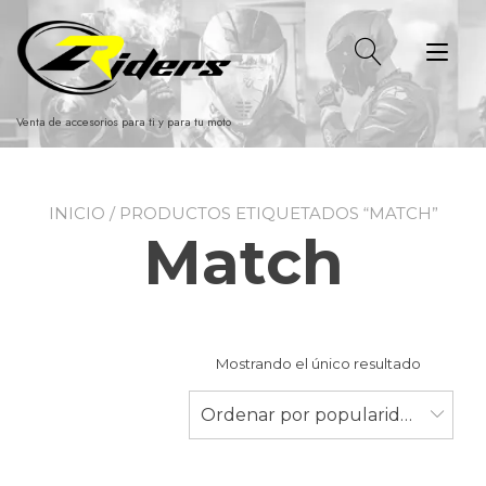
Ir
al
Alt
contenido
nav
Venta de accesorios para ti y para tu moto
INICIO
/ PRODUCTOS ETIQUETADOS “MATCH”
Match
Mostrando el único resultado
Ordenar por popularidad