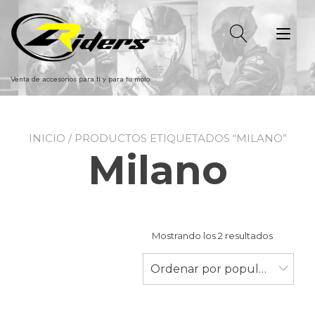
Ir
al
Alt
contenido
nav
Venta de accesorios para ti y para tu moto
INICIO
/ PRODUCTOS ETIQUETADOS “MILANO”
Milano
Ordenad
Mostrando los 2 resultados
por
populari
Ordenar por popularidad