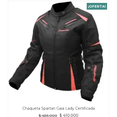
¡OFERTA!
Chaqueta Spartan Gaia Lady Certificada
El
El
$
410.000
$
455.000