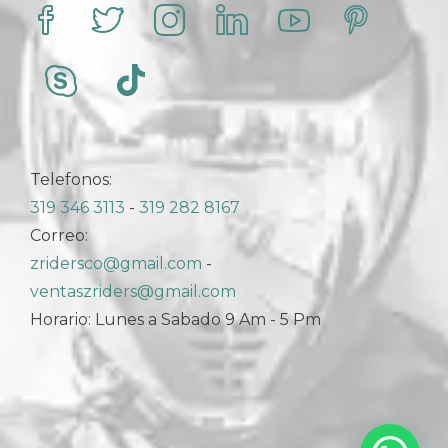
producto
Telefonos:
319 346 3113
-
319 282 8167
Correo:
zridersco@gmail.com
-
ventaszriders@gmail.com
Horario: Lunes a Sabado 9 Am - 5 Pm