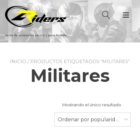
Ir
al
Alt
contenido
nav
Venta de accesorios para ti y para tu moto
INICIO
/ PRODUCTOS ETIQUETADOS “MILITARES”
Militares
Mostrando el único resultado
Ordenar por popularidad