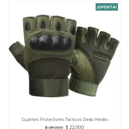
¡OFERTA!
Guantes Protectores Tacticos Dedo Medio
El
El
$
22.000
$
28.000