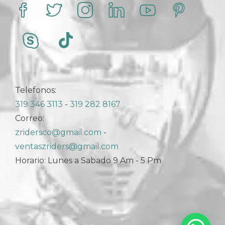
producto
Telefonos:
319 346 3113
-
319 282 8167
Correo:
zridersco@gmail.com
-
ventaszriders@gmail.com
Horario: Lunes a Sabado 9 Am - 5 Pm