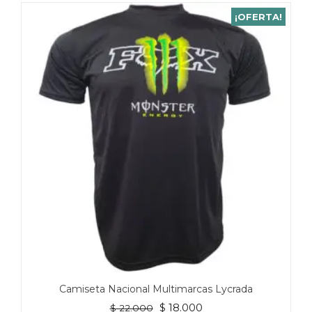
¡OFERTA!
Camiseta Nacional Multimarcas Lycrada
El
El
$
18.000
$
22.000