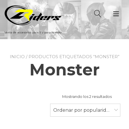
Ir
al
Alt
contenido
nav
Venta de accesorios para ti y para tu moto
INICIO
/ PRODUCTOS ETIQUETADOS “MONSTER”
Monster
Ordenad
Mostrando los 2 resultados
por
populari
Ordenar por popularidad