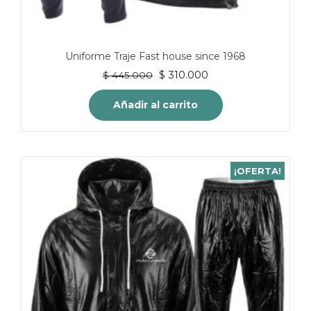
Uniforme Traje Fast house since 1968
El
El
$
310.000
$
445.000
precio
precio
original
actual
Añadir al carrito
era:
es:
$ 445.000.
$ 310.000.
¡OFERTA!