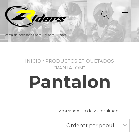
Ir
al
Alt
contenido
nav
Venta de accesorios para ti y para tu moto
INICIO
/ PRODUCTOS ETIQUETADOS
“PANTALON”
Pantalon
Ordenad
Mostrando 1–9 de 23 resultados
por
populari
Ordenar por popularidad