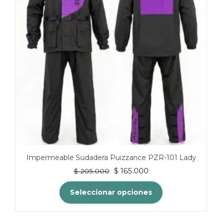
se
pueden
elegir
en
la
página
de
producto
Impermeable Sudadera Puizzance PZR-101 Lady
El
El
$
165.000
$
205.000
precio
precio
original
actual
Seleccionar opciones
era:
es:
$ 205.000.
$ 165.000.
Este