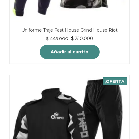
Uniforme Traje Fast House Grind House Riot
El
El
$
310.000
$
445.000
precio
precio
original
actual
Añadir al carrito
era:
es:
$ 445.000.
$ 310.000.
¡OFERTA!