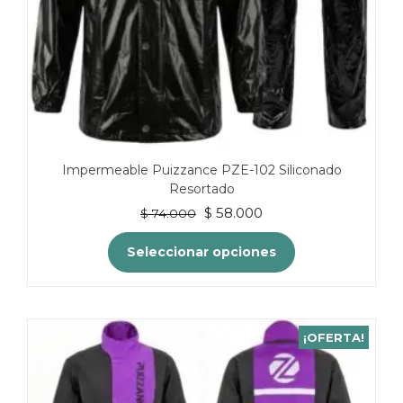
Impermeable Puizzance PZE-102 Siliconado
Resortado
El
El
$
58.000
$
74.000
precio
precio
original
actual
Seleccionar opciones
era:
es:
$ 74.000.
$ 58.000.
Este
producto
tiene
¡OFERTA!
múltiples
variantes.
Las
opciones