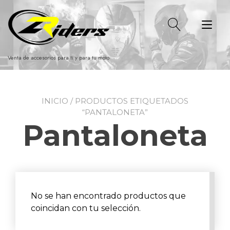
Ir
al
Alt
contenido
nav
Venta de accesorios para ti y para tu moto
INICIO
/ PRODUCTOS ETIQUETADOS
“PANTALONETA”
Pantaloneta
No se han encontrado productos que
coincidan con tu selección.