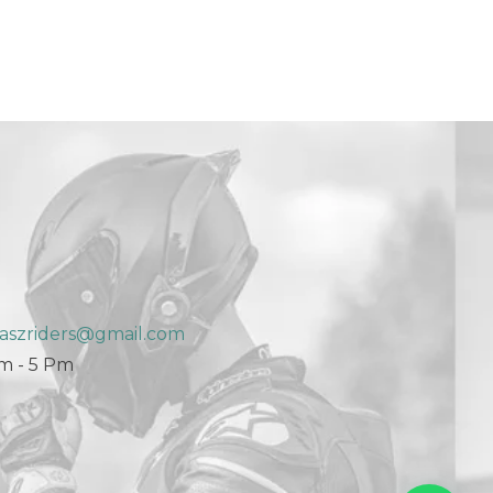
aszriders@gmail.com
Am - 5 Pm