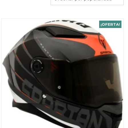
por
popularidad
¡OFERTA!