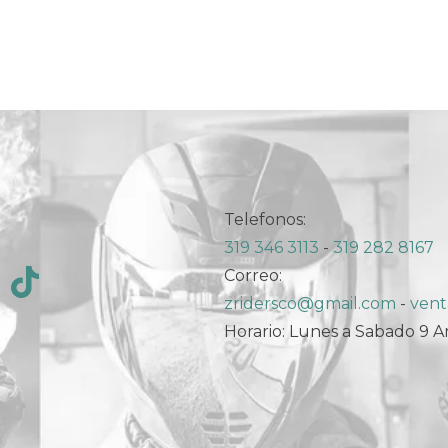
Telefonos:
319 346 3113
-
319 282 8167
Correo:
zridersco@gmail.com
-
vent
Horario: Lunes a Sabado 9 