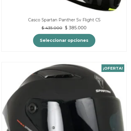
Casco Spartan Panther Sv Flight C5
El
El
$
385.000
$
435.000
precio
precio
original
actual
Seleccionar opciones
era:
es:
$ 435.000.
$ 385.000.
Este
producto
tiene
¡OFERTA!
múltiples
variantes.
Las
opciones
se
pueden
elegir
en