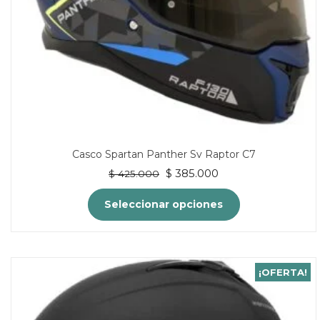
la
página
de
producto
Casco Spartan Panther Sv Raptor C7
El
El
$
385.000
$
425.000
precio
precio
original
actual
Seleccionar opciones
era:
es:
$ 425.000.
$ 385.000.
Este
producto
tiene
¡OFERTA!
múltiples
variantes.