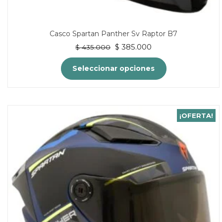
Casco Spartan Panther Sv Raptor B7
El
El
$
385.000
$
435.000
precio
precio
original
actual
Seleccionar opciones
era:
es:
$ 435.000.
$ 385.000.
Este
producto
tiene
¡OFERTA!
múltiples
variantes.
Las
opciones
se
pueden
elegir
en