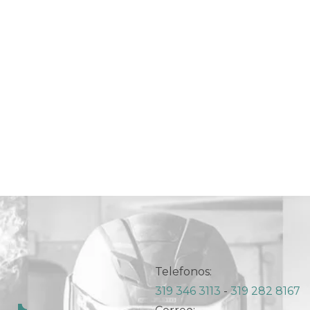
Telefonos:
319 346 3113
-
319 282 8167