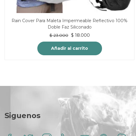
Rain Cover Para Maleta Impermeable Reflectivo 100%
Doble Faz Siliconado
El
El
$
18.000
$
23.000
precio
precio
original
actual
Añadir al carrito
era:
es:
$ 23.000.
$ 18.000.
Siguenos