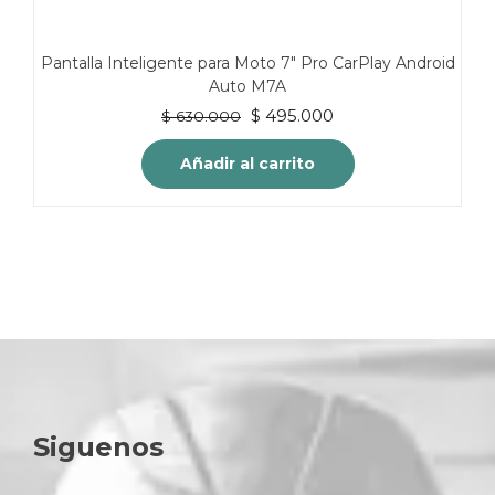
Pantalla Inteligente para Moto 7″ Pro CarPlay Android
Auto M7A
El
El
$
495.000
$
630.000
precio
precio
original
actual
Añadir al carrito
era:
es:
$ 630.000.
$ 495.000.
Siguenos