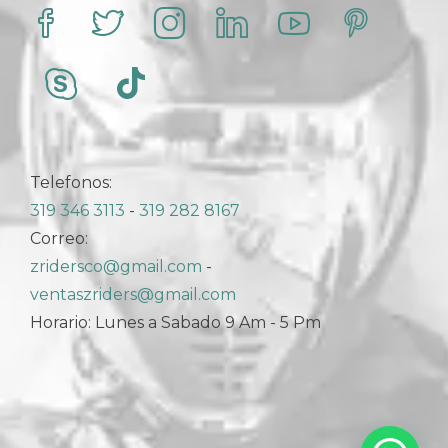
Telefonos:
319 346 3113
-
319 282 8167
Correo:
zridersco@gmail.com
-
ventaszriders@gmail.com
Horario: Lunes a Sabado 9 Am - 5 Pm