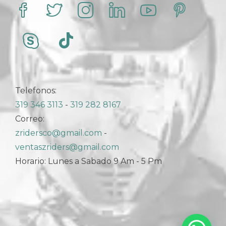
Telefonos:
319 346 3113
-
319 282 8167
Correo:
zridersco@gmail.com
-
ventaszriders@gmail.com
Horario: Lunes a Sabado 9 Am - 5 Pm