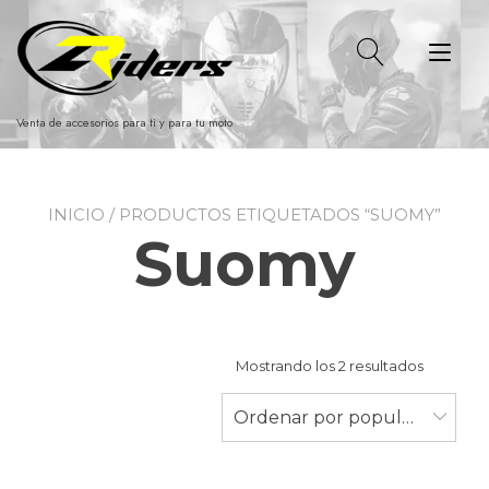
Ir
al
Alt
contenido
nav
Venta de accesorios para ti y para tu moto
INICIO
/ PRODUCTOS ETIQUETADOS “SUOMY”
Suomy
Ordenad
Mostrando los 2 resultados
por
populari
Ordenar por popularidad