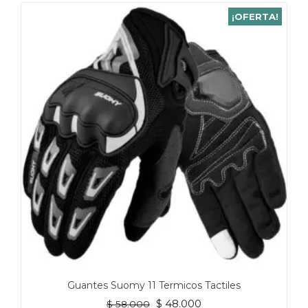
¡OFERTA!
Guantes Suomy 11 Termicos Tactiles
El
El
$
48.000
$
58.000