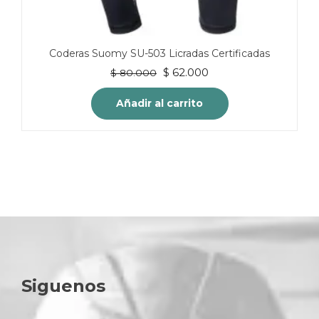
Coderas Suomy SU-503 Licradas Certificadas
El
El
$
62.000
$
80.000
precio
precio
original
actual
Añadir al carrito
era:
es:
$ 80.000.
$ 62.000.
Siguenos