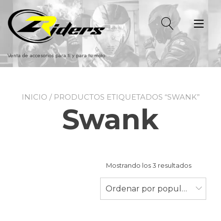
Ir
al
Alt
contenido
nav
Venta de accesorios para ti y para tu moto
INICIO
/ PRODUCTOS ETIQUETADOS “SWANK”
Swank
Ordenad
Mostrando los 3 resultados
por
populari
Ordenar por popularidad