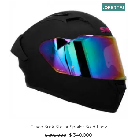
¡OFERTA!
Casco Smk Stellar Spoiler Solid Lady
El
El
$
340.000
$
375.000