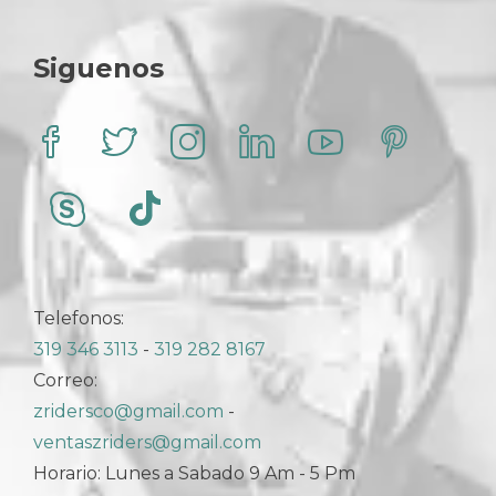
pueden
elegir
en
Siguenos
la
página
de
producto
Telefonos:
319 346 3113
-
319 282 8167
Correo:
zridersco@gmail.com
-
ventaszriders@gmail.com
Horario: Lunes a Sabado 9 Am - 5 Pm