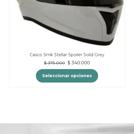
producto
Casco Smk Stellar Spoiler Solid Grey
El
El
$
340.000
$
375.000
precio
precio
original
actual
Seleccionar opciones
era:
es:
$ 375.000.
$ 340.000.
Este
producto
tiene
múltiples
variantes.
Las
opciones
se