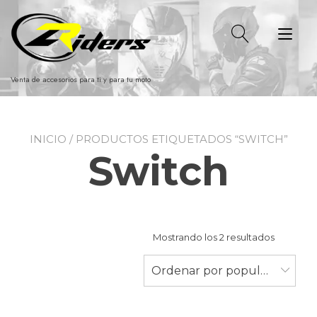
Ir
al
Alt
contenido
nav
Venta de accesorios para ti y para tu moto
INICIO
/ PRODUCTOS ETIQUETADOS “SWITCH”
Switch
Ordenad
Mostrando los 2 resultados
por
populari
Ordenar por popularidad