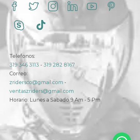
Telefonos:
319 346 3113
-
319 282 8167
Correo:
zridersco@gmail.com
-
ventaszriders@gmail.com
Horario: Lunes a Sabado 9 Am - 5 Pm