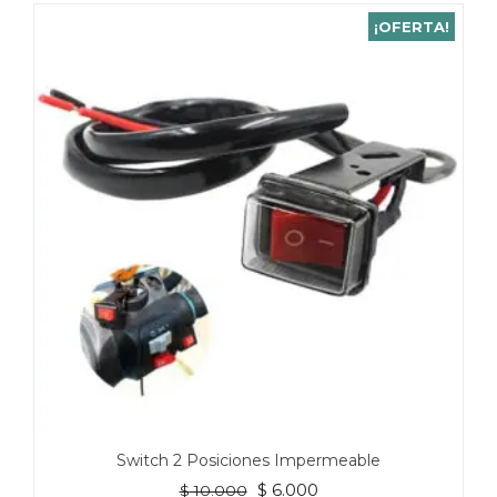
¡OFERTA!
Switch 2 Posiciones Impermeable
El
El
$
6.000
$
10.000