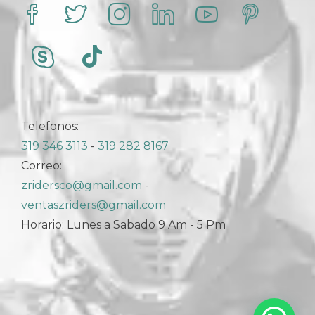
Telefonos:
319 346 3113
-
319 282 8167
Correo:
zridersco@gmail.com
-
ventaszriders@gmail.com
Horario: Lunes a Sabado 9 Am - 5 Pm