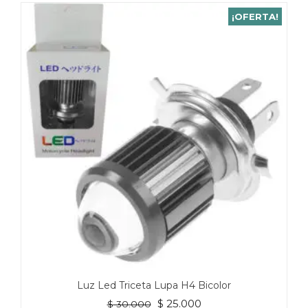
¡OFERTA!
Luz Led Triceta Lupa H4 Bicolor
El
El
$
25.000
$
30.000