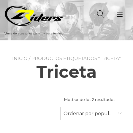
Ir
al
Alt
contenido
nav
Venta de accesorios para ti y para tu moto
INICIO
/ PRODUCTOS ETIQUETADOS “TRICETA”
Triceta
Ordenad
Mostrando los 2 resultados
por
populari
Ordenar por popularidad