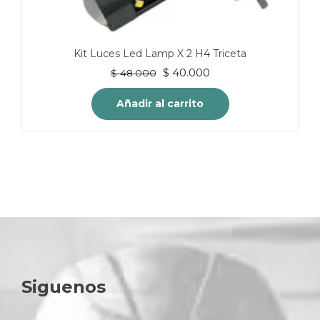
Kit Luces Led Lamp X 2 H4 Triceta
El
El
$
40.000
$
48.000
precio
precio
original
actual
Añadir al carrito
era:
es:
$ 48.000.
$ 40.000.
Siguenos