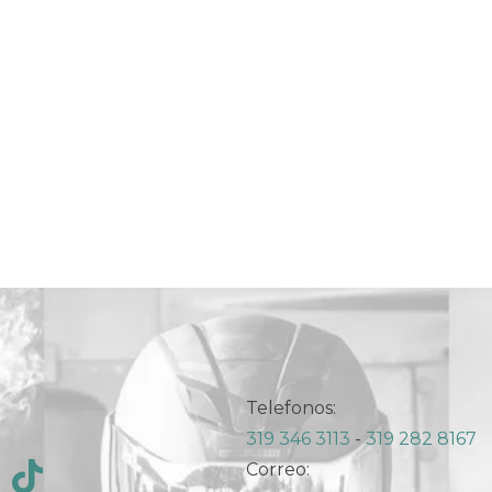
Telefonos:
319 346 3113
-
319 282 8167
Correo: