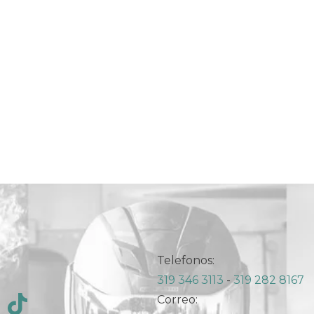
Telefonos:
319 346 3113
-
319 282 8167
Correo: