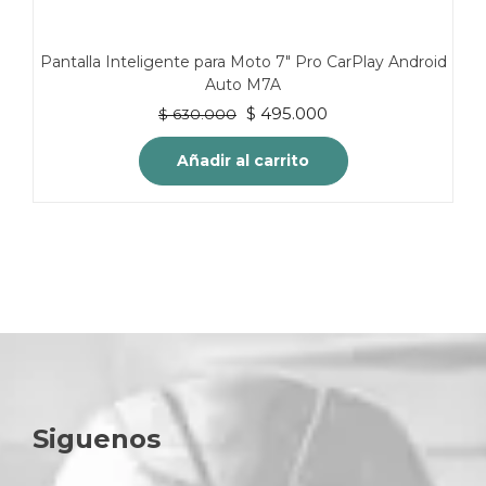
Pantalla Inteligente para Moto 7″ Pro CarPlay Android
Auto M7A
El
El
$
495.000
$
630.000
precio
precio
original
actual
Añadir al carrito
era:
es:
$ 630.000.
$ 495.000.
Siguenos