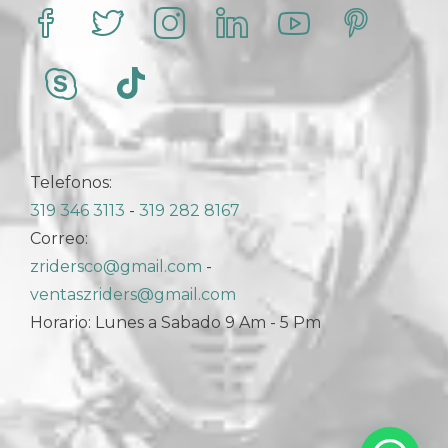
Telefonos:
319 346 3113
-
319 282 8167
Correo:
zridersco@gmail.com
-
ventaszriders@gmail.com
Horario: Lunes a Sabado 9 Am - 5 Pm