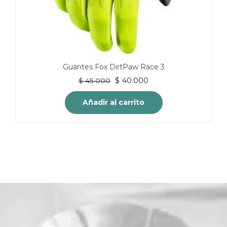
Guantes Fox DirtPaw Race 3
El
El
$
40.000
$
45.000
precio
precio
original
actual
Añadir al carrito
era:
es:
$ 45.000.
$ 40.000.