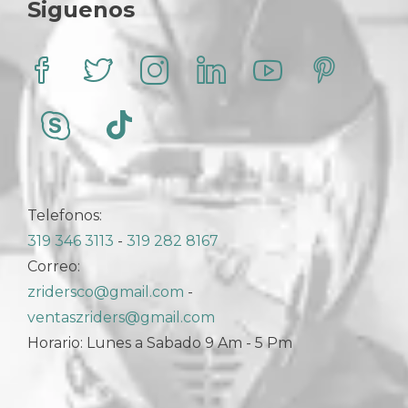
Siguenos
Telefonos:
319 346 3113
-
319 282 8167
Correo:
zridersco@gmail.com
-
ventaszriders@gmail.com
Horario: Lunes a Sabado 9 Am - 5 Pm