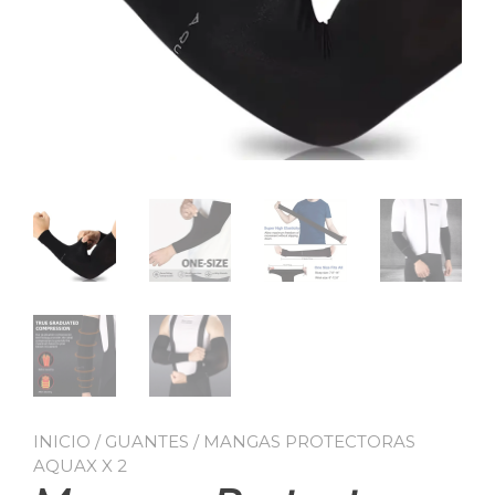
INICIO
/
GUANTES
/ MANGAS PROTECTORAS
AQUAX X 2