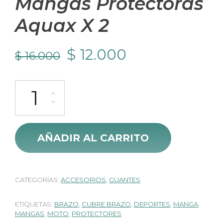
Mangas Protectoras
Aquax X 2
El
El
$
12.000
$
16.000
precio
precio
Mangas Protectoras Aquax X 2 cantidad
original
actual
era:
es:
$ 16.000.
$ 12.000.
AÑADIR AL CARRITO
CATEGORÍAS:
ACCESORIOS
,
GUANTES
ETIQUETAS:
BRAZO
,
CUBRE BRAZO
,
DEPORTES
,
MANGA
,
MANGAS
,
MOTO
,
PROTECTORES