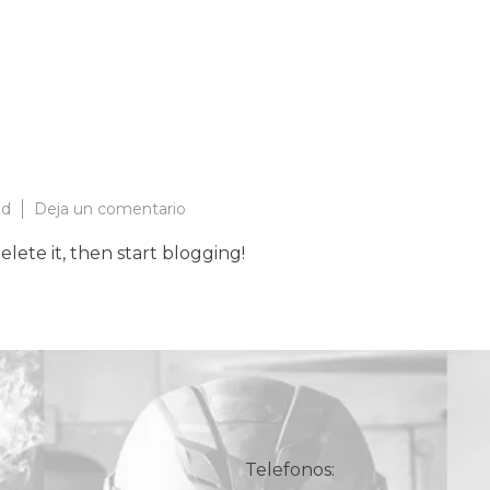
en
ed
Deja un comentario
Hello
elete it, then start blogging!
world!
Telefonos: