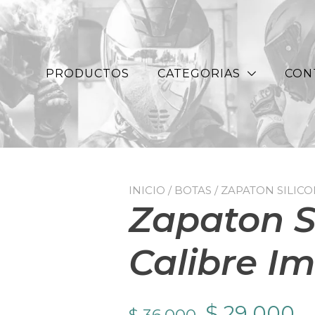
PRODUCTOS
CATEGORIAS
CON
INICIO
/
BOTAS
/ ZAPATON SILIC
Zapaton S
Calibre I
El
El
$
29.000