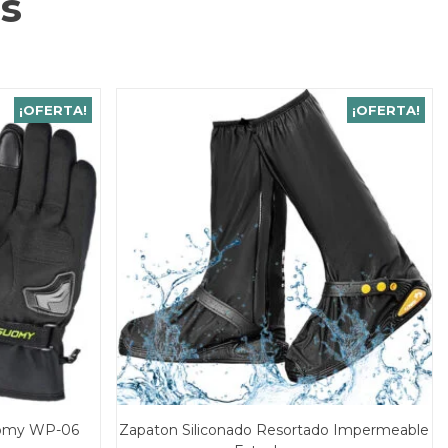
s
¡OFERTA!
¡OFERTA!
uomy WP-06
Zapaton Siliconado Resortado Impermeable