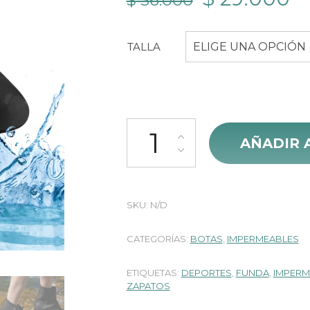
$
36.000
precio
pr
TALLA
ELIGE UNA OPCIÓN
original
ac
era:
es
$ 36.000.
$ 
Zapaton Siliconado Alto Calibre
AÑADIR 
SKU:
N/D
CATEGORÍAS:
BOTAS
,
IMPERMEABLES
ETIQUETAS:
DEPORTES
,
FUNDA
,
IMPERM
ZAPATOS