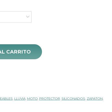
ecio
tual
:
29.000.
 Impermeable cantidad
AL CARRITO
EABLES
,
LLUVIA
,
MOTO
,
PROTECTOR
,
SILICONADOS
,
ZAPATON
,