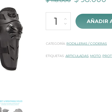
$
118.000
precio
p
Rodilleras y Coderas Articuladas 
original
a
AÑADIR 
era:
e
$ 118.000.
$
CATEGORÍA:
RODILLERAS / CODERAS
ETIQUETAS:
ARTICULADAS
,
MOTO
,
PROT