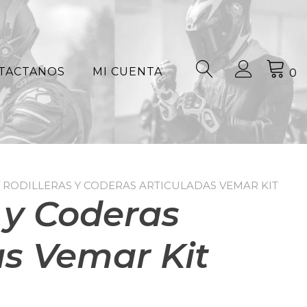
TACTANOS
MI CUENTA
0
/ RODILLERAS Y CODERAS ARTICULADAS VEMAR KIT
 y Coderas
as Vemar Kit
l