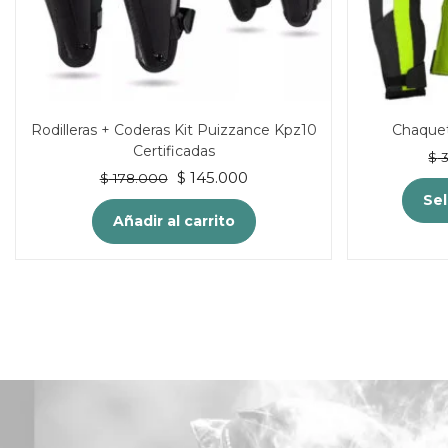
Rodilleras + Coderas Kit Puizzance Kpz10
Chaque
Certificadas
$
3
El
El
$
145.000
$
178.000
precio
precio
Sel
original
actual
Añadir al carrito
era:
es:
$ 178.000.
$ 145.000.