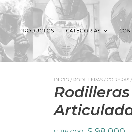
PRODUCTOS
CATEGORIAS
CON
INICIO
/
RODILLERAS / CODERAS
Rodilleras
Articulad
El
E
$
98.000