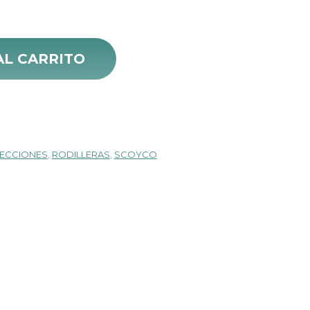
recio
Vemar Kit cantidad
ctual
AL CARRITO
s:
 98.000.
ECCIONES
,
RODILLERAS
,
SCOYCO