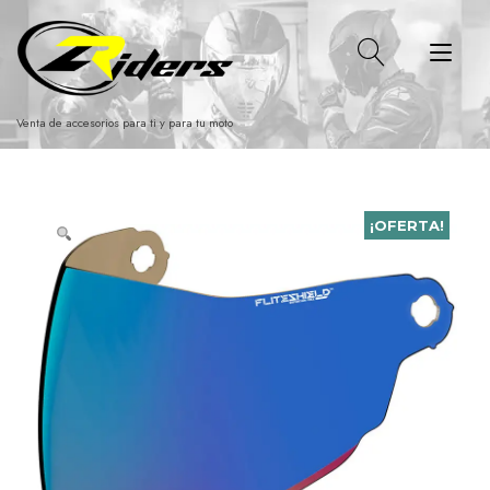
Ir
al
Alt
contenido
nav
Venta de accesorios para ti y para tu moto
¡OFERTA!