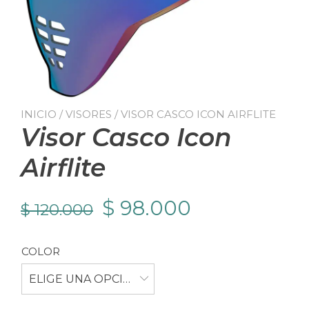
INICIO
/
VISORES
/ VISOR CASCO ICON AIRFLITE
Visor Casco Icon
Airflite
El
El
$
98.000
$
120.000
precio
precio
COLOR
original
actual
ELIGE UNA OPCIÓN
era:
es: