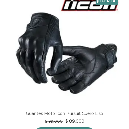
¡OFERTA!
múltiples
variantes.
Las
opciones
se
pueden
elegir
en
la
página
de
producto
Guantes Moto Icon Pursuit Cuero Liso
El
El
$
89.000
$
99.000
precio
precio