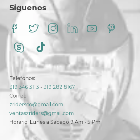
Siguenos
Telefonos:
319 346 3113
-
319 282 8167
Correo:
zridersco@gmail.com
-
ventaszriders@gmail.com
Horario: Lunes a Sabado 9 Am - 5 Pm