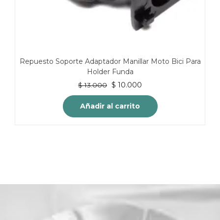
Repuesto Soporte Adaptador Manillar Moto Bici Para
Holder Funda
El
El
$
10.000
$
13.000
precio
precio
original
actual
Añadir al carrito
era:
es:
$ 13.000.
$ 10.000.