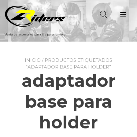
Ir
al
Alt
contenido
nav
Venta de accesorios para ti y para tu moto
INICIO
/ PRODUCTOS ETIQUETADOS
“ADAPTADOR BASE PARA HOLDER”
adaptador
base para
holder