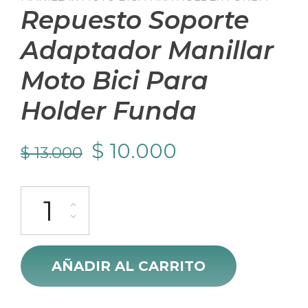
Repuesto Soporte
Adaptador Manillar
Moto Bici Para
Holder Funda
El
El
$
10.000
$
13.000
precio
precio
Repuesto Soporte Adaptador Manillar Moto Bici Para Holder Fu
original
actual
era:
es:
$ 13.000.
$ 10.000.
AÑADIR AL CARRITO