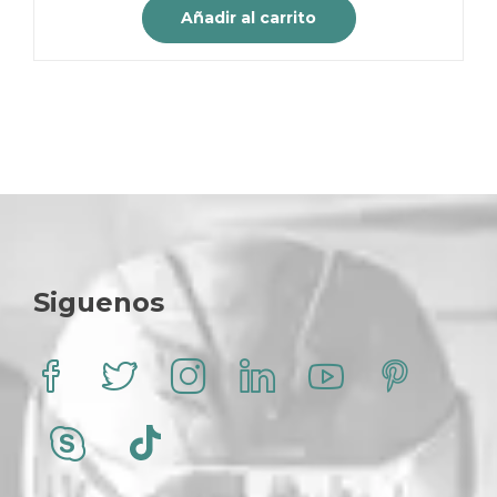
original
actual
Añadir al carrito
era:
es:
$ 35.000.
$ 28.000.
Siguenos