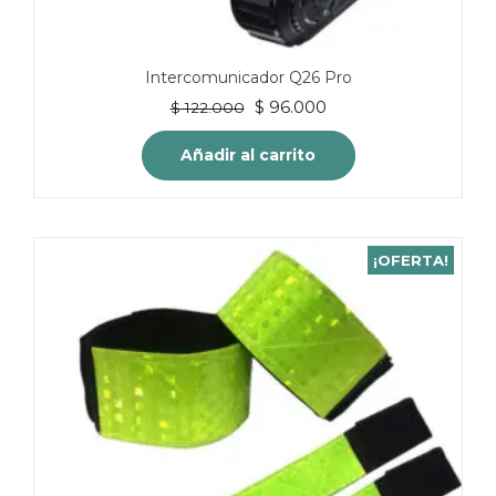
Intercomunicador Q26 Pro
El
El
$
96.000
$
122.000
precio
precio
original
actual
Añadir al carrito
era:
es:
$ 122.000.
$ 96.000.
¡OFERTA!