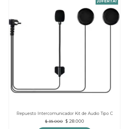
¡OFERTA!
Repuesto Intercomunicador Kit de Audio Tipo C
El
El
$
28.000
$
35.000
precio
precio